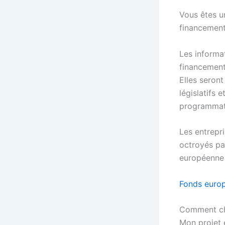
Vous êtes u
financement
Les informa
financemen
Elles seront
législatifs 
programma
Les entrepr
octroyés pa
européenne 
Fonds europé
Comment cho
Mon projet e