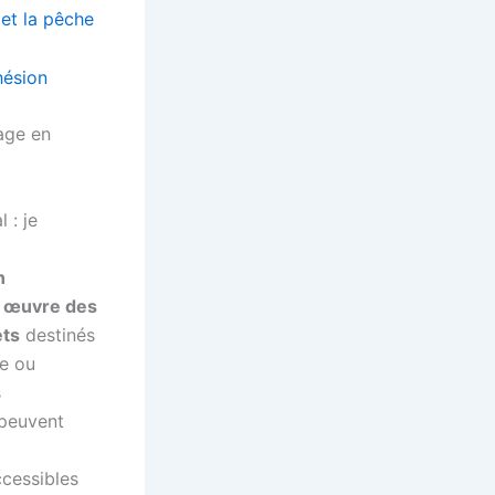
gage en
 : je
n
n œuvre des
ets
destinés
ne ou
s
 peuvent
ccessibles