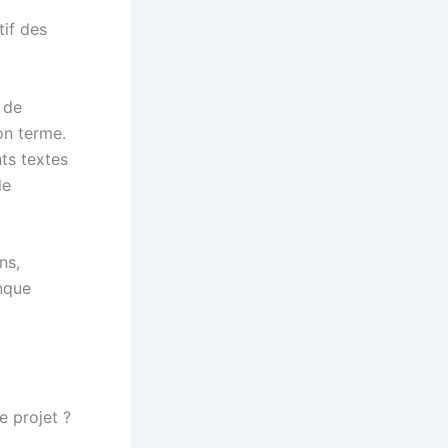
tif des
 de
son terme.
nts textes
de
ns,
nque
 projet ?