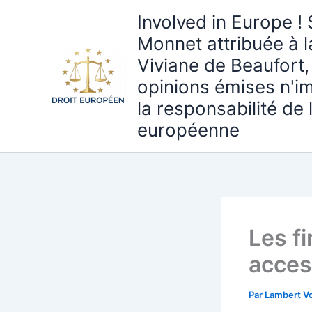
Aller
Involved in Europe ! 
au
Monnet attribuée à 
contenu
Viviane de Beaufort,
opinions émises n'i
la responsabilité de
européenne
Les f
acces
Par
Lambert Vo