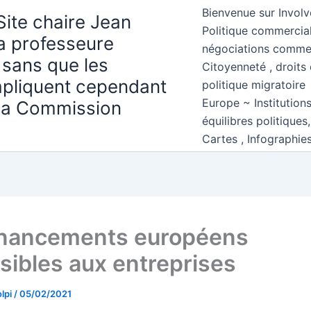
Bienvenue sur Involv
Site chaire Jean
Politique commercial
la professeure
négociations comme
 sans que les
Citoyenneté , droits 
mpliquent cependant
politique migratoire
Europe ~ Institution
 la Commission
équilibres politiques
Cartes , Infographie
inancements européens
sibles aux entreprises
lpi
/
05/02/2021