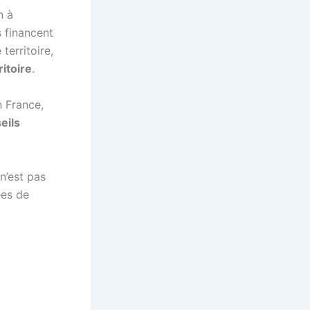
n à
ls financent
territoire,
ritoire
.
 France,
eils
n’est pas
ées de