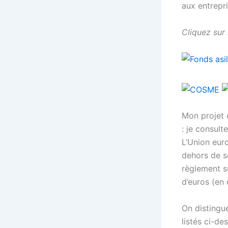
aux entrepri
Cliquez sur
Mon projet 
: je consult
L’Union eur
dehors de s
règlement su
d’euros (en
On distingu
listés ci-de