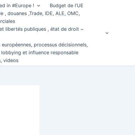
ed in #Europe !
Budget de l’UE
e , douanes ,Trade, IDE, ALE, OMC,
rciales
et libertés publiques , état de droit ~
s européennes, processus décisionnels,
, lobbying et influence responsable
s, videos