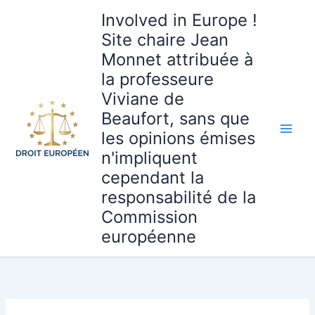
Aller
Involved in Europe !
au
Site chaire Jean
contenu
Monnet attribuée à
la professeure
Viviane de
Beaufort, sans que
les opinions émises
n'impliquent
cependant la
responsabilité de la
Commission
européenne