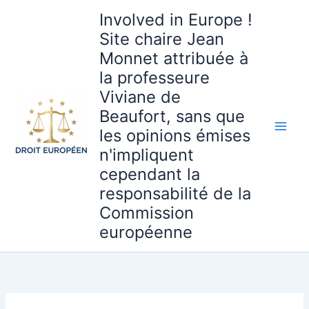
Aller
Involved in Europe !
au
Site chaire Jean
contenu
Monnet attribuée à
la professeure
Viviane de
Beaufort, sans que
les opinions émises
n'impliquent
cependant la
responsabilité de la
Commission
européenne