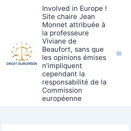
Aller
Involved in Europe !
au
Site chaire Jean
contenu
Monnet attribuée à
la professeure
Viviane de
Beaufort, sans que
les opinions émises
n'impliquent
cependant la
responsabilité de la
Commission
européenne