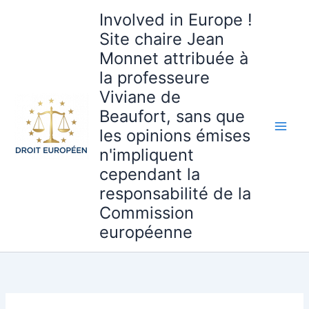
Aller
Involved in Europe !
au
Site chaire Jean
contenu
Monnet attribuée à
la professeure
Viviane de
Beaufort, sans que
les opinions émises
n'impliquent
cependant la
responsabilité de la
Commission
européenne