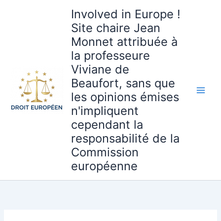
Aller
Involved in Europe !
au
Site chaire Jean
contenu
Monnet attribuée à
la professeure
Viviane de
Beaufort, sans que
les opinions émises
n'impliquent
cependant la
responsabilité de la
Commission
européenne