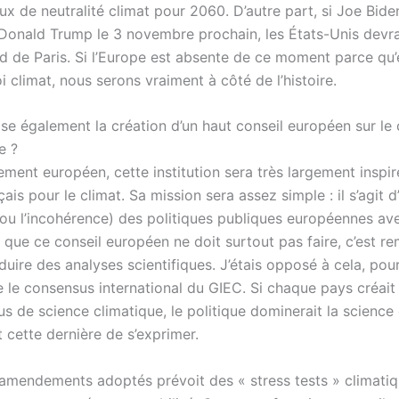
ux de neutralité climat pour 2060. D’autre part, si Joe Bide
 Donald Trump le 3 novembre prochain, les États-Unis devra
d de Paris. Si l’Europe est absente de ce moment parce qu’e
loi climat, nous serons vraiment à côté de l’histoire.
se également la création d’un haut conseil européen sur le 
e ?
ement européen, cette institution sera très largement inspi
çais pour le climat. Sa mission sera assez simple : il s’agit d
ou l’incohérence) des politiques publiques européennes ave
 que ce conseil européen ne doit surtout pas faire, c’est re
uire des analyses scientifiques. J’étais opposé à cela, pou
 le consensus international du GIEC. Si chaque pays créait 
lus de science climatique, le politique dominerait la science 
 cette dernière de s’exprimer.
 amendements adoptés prévoit des « stress tests » climati