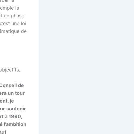
xemple la
nt en phase
c’est une loi
climatique de
bjectifs.
 Conseil de
era un tour
nt, je
our soutenir
rt à 1990,
é l’ambition
aut