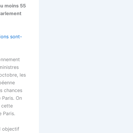
au moins 55
 Parlement
ions sont-
ronnement
ministres
octobre, les
opéenne
es chances
 Paris. On
 cette
 Paris.
 objectif