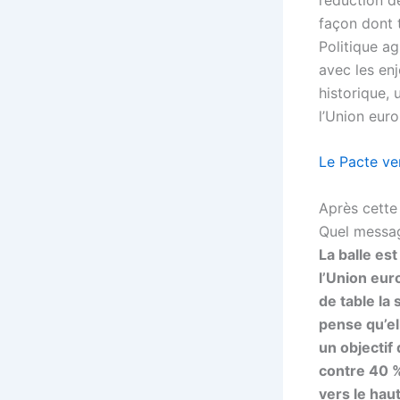
façon dont 
Politique a
avec les enj
historique, 
l’Union eur
Le Pacte ve
Après cette 
Quel messag
La balle es
l’Union eur
de table la
pense qu’el
un objectif
contre 40 %
vers le hau