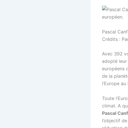
Pascal Canf
Crédits : P
Avec 392 vo
adopté leur 
européens d
de la planèt
l’Europe au
Toute l’Eur
climat. A qu
Pascal Canf
l’objectif d
réduction de