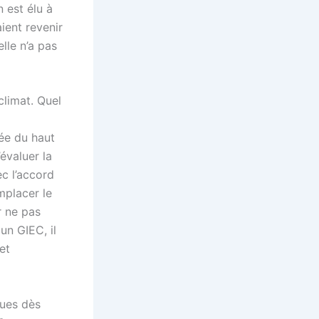
n est élu à
ient revenir
lle n’a pas
climat. Quel
rée du haut
’évaluer la
c l’accord
mplacer le
r ne pas
un GIEC, il
et
ques dès