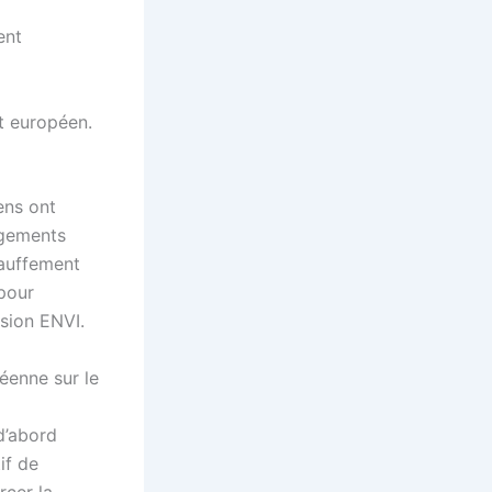
t européen.
ens ont
gagements
hauffement
 pour
sion ENVI.
éenne sur le
 d’abord
if de
rcer la