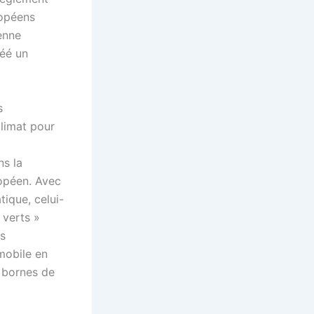
ropéens
enne
réé un
s
limat pour
ns la
ropéen. Avec
ique, celui-
 verts »
es
omobile en
s bornes de