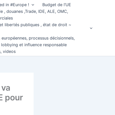
ed in #Europe !
Budget de l’UE
e , douanes ,Trade, IDE, ALE, OMC,
rciales
et libertés publiques , état de droit ~
s européennes, processus décisionnels,
, lobbying et influence responsable
s, videos
 va
UE pour