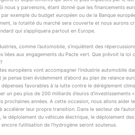
 Si nous y parvenons, étant donné que les financements eu
 par exemple du budget européen ou de la Banque europé
ement, la totalité du marché sera couverte et nous aurons c
ndard qui s’appliquera partout en Europe.
dustries, comme l’automobile, s’inquiètent des répercussion
 liées aux engagements du Pacte vert. Que prévoit la loi c
 ?
xtes européens vont accompagner l’industrie automobile da
 et je pense bien évidemment d’abord au plan de relance eu
 dépenses favorables à la lutte contre le dérèglement climat
ner un peu plus de 200 milliards d’euros d’investissements «
is prochaines années. A cette occasion, nous allons aider l
à accélérer leur propre transition. Dans le secteur de l’aut
e, le déploiement du véhicule électrique, le déploiement de
 encore l’utilisation de l’hydrogène seront soutenus.