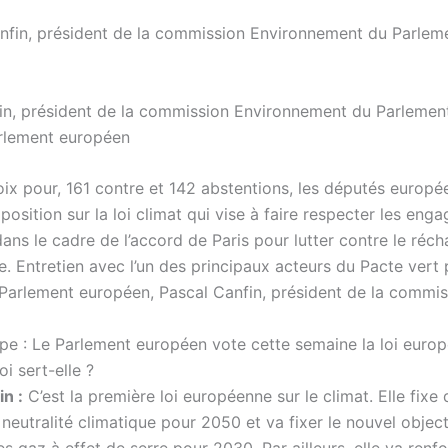
in, président de la commission Environnement du Parlemen
arlement européen
ix pour, 161 contre et 142 abstentions, les députés europé
position sur la loi climat qui vise à faire respecter les en
ans le cadre de l’accord de Paris pour lutter contre le réc
e. Entretien avec l’un des principaux acteurs du Pacte vert
 Parlement européen, Pascal Canfin, président de la commis
ope : Le Parlement européen vote cette semaine la loi europ
oi sert-elle ?
in :
C’est la première loi européenne sur le climat. Elle fixe
e neutralité climatique pour 2050 et va fixer le nouvel object
s gaz à effet de serre pour 2030. Par ailleurs, elle va renfo