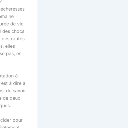
ls ?
 sécheresses
semaine
urée de vie
rd des chocs
e des routes
s, elles
sse pas, en
ptation à
’est à dire à
nsi de savoir
fe de deux
iques.
écider pour
règlement