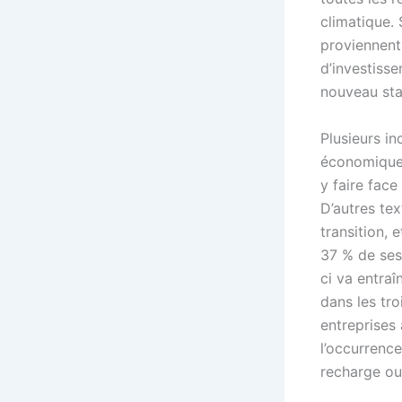
climatique.
proviennent
d’investiss
nouveau sta
Plusieurs in
économiques
y faire face
D’autres te
transition,
37 % de ses
ci va entraî
dans les tro
entreprises 
l’occurrenc
recharge ou