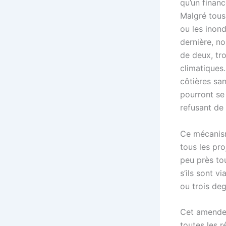
qu’un finan
Malgré tous
ou les inon
dernière, no
de deux, tro
climatiques
côtières san
pourront se 
refusant de v
Ce mécanism
tous les pro
peu près tou
s’ils sont v
ou trois de
Cet amendem
toutes les 