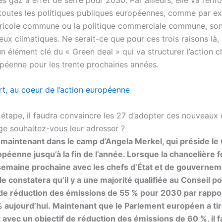
toutes les politiques publiques européennes, comme par e
gricole commune ou la politique commerciale commune, so
eux climatiques. Ne serait-ce que pour ces trois raisons là, 
un élément clé du « Green deal » qui va structurer l’action 
opéenne pour les trente prochaines années.
rt, au coeur de l’action européenne
étape, il faudra convaincre les 27 d’adopter ces nouveaux o
e souhaitez-vous leur adresser ?
t maintenant dans le camp d’Angela Merkel, qui préside le
opéenne jusqu’à la fin de l’année. Lorsque la chancelière f
 semaine prochaine avec les chefs d’État et de gouverneme
le constatera qu’il y a une majorité qualifiée au Conseil p
 de réduction des émissions de 55 % pour 2030 par rappo
 aujourd’hui. Maintenant que le Parlement européen a tir
t avec un objectif de réduction des émissions de 60 %, il f