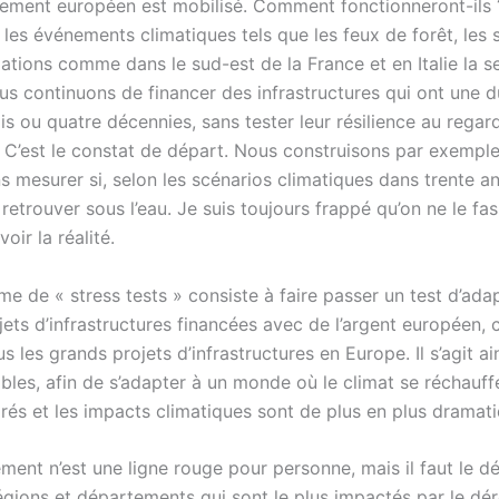
cement européen est mobilisé. Comment fonctionneront-i
 les événements climatiques tels que les feux de forêt, les
dations comme dans le sud-est de la France et en Italie la 
us continuons de financer des infrastructures qui ont une d
is ou quatre décennies, sans tester leur résilience au rega
. C’est le constat de départ. Nous construisons par exempl
s mesurer si, selon les scénarios climatiques dans trente an
retrouver sous l’eau. Je suis toujours frappé qu’on ne le fa
oir la réalité.
e de « stress tests » consiste à faire passer un test d’ada
jets d’infrastructures financées avec de l’argent européen, c
s les grands projets d’infrastructures en Europe. Il s’agit ai
iables, afin de s’adapter à un monde où le climat se réchauf
grés et les impacts climatiques sont de plus en plus dramat
ent n’est une ligne rouge pour personne, mais il faut le d
régions et départements qui sont le plus impactés par le dé