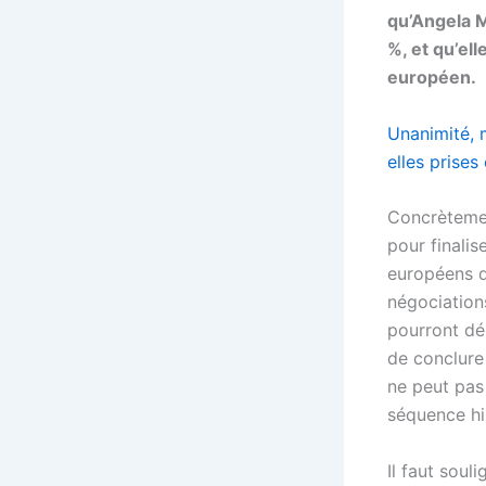
qu’Angela M
%, et qu’el
européen.
Unanimité, 
elles prises
Concrètemen
pour finalis
européens d
négociation
pourront dé
de conclure
ne peut pas 
séquence his
Il faut sou