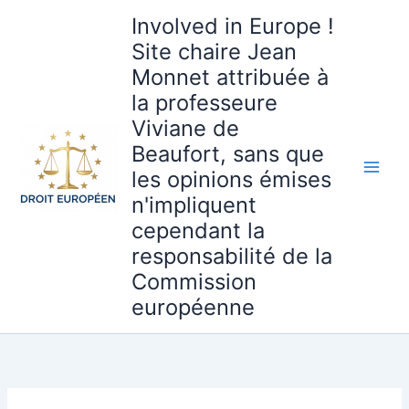
Aller
Involved in Europe !
au
Site chaire Jean
contenu
Monnet attribuée à
la professeure
Viviane de
Beaufort, sans que
les opinions émises
n'impliquent
cependant la
responsabilité de la
Commission
européenne