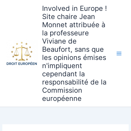
Aller
Involved in Europe !
au
Site chaire Jean
contenu
Monnet attribuée à
la professeure
Viviane de
Beaufort, sans que
les opinions émises
n'impliquent
cependant la
responsabilité de la
Commission
européenne