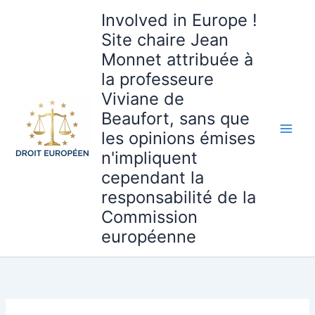
Aller
Involved in Europe !
au
Site chaire Jean
contenu
Monnet attribuée à
la professeure
Viviane de
Beaufort, sans que
les opinions émises
n'impliquent
cependant la
responsabilité de la
Commission
européenne