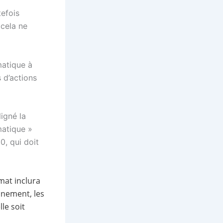
tefois
 cela ne
imatique à
s d’actions
ligné la
matique »
0, qui doit
mat inclura
onnement, les
le soit