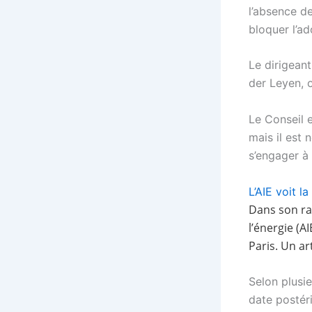
l’absence de
bloquer l’a
Le dirigean
der Leyen, o
Le Conseil e
mais il est
s’engager à
L’AIE voit l
Dans son ra
l’énergie (A
Paris. Un ar
Selon plusi
date postéri