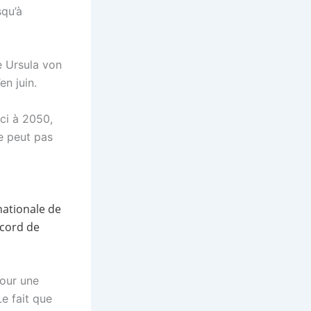
squ’à
e Ursula von
en juin.
ici à 2050,
e peut pas
nationale de
ccord de
pour une
Le fait que