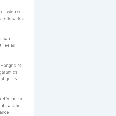
scussion sur
 refléter les
sition
t liée au
 Hongrie et
garanties
atique, y
référence à
nts ont fini
sance