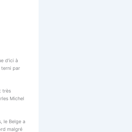
e d’ici à
terni par
 très
rles Michel
, le Belge a
cord malgré