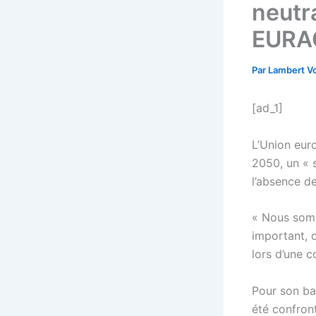
neutr
EURAC
Par
Lambert Vo
[ad_1]
L’Union euro
2050, un « 
l’absence de
« Nous somm
important, c
lors d’une 
Pour son ba
été confron