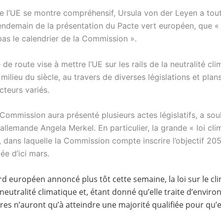
 de l’UE se montre compréhensif, Ursula von der Leyen a tou
lendemain de la présentation du Pacte vert européen, que «
pas le calendrier de la Commission ».
e de route vise à mettre l’UE sur les rails de la neutralité cl
 milieu du siècle, au travers de diverses législations et plan
cteurs variés.
la Commission aura présenté plusieurs actes législatifs, a sou
allemande Angela Merkel. En particulier, la grande « loi cli
 dans laquelle la Commission compte inscrire l’objectif 205
ée d’ici mars.
rd européen annoncé plus tôt cette semaine, la loi sur le cli
e neutralité climatique et, étant donné qu’elle traite d’envir
s n’auront qu’à atteindre une majorité qualifiée pour qu’el