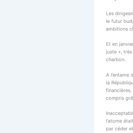
Les dirigean
le futur bud
ambitions c
Et en janvie
juste », trè
charbon.
A l’entame d
la Républiqu
financières,
compris grâ
Inacceptabl
l’atome étai
par céder e