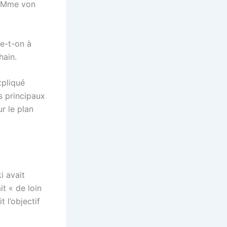
é Mme von
re-t-on à
hain.
xpliqué
s principaux
r le plan
i avait
t « de loin
 l’objectif