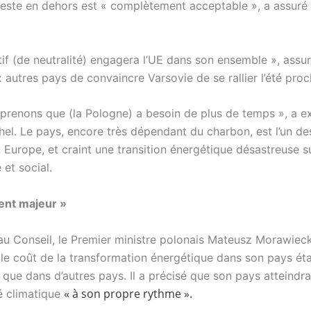
reste en dehors est « complètement acceptable », a assur
tif (de neutralité) engagera l’UE dans son ensemble », assu
x autres pays de convaincre Varsovie de se rallier l’été proc
renons que (la Pologne) a besoin de plus de temps », a e
hel. Le pays, encore très dépendant du charbon, est l’un de
 Europe, et craint une transition énergétique désastreuse su
et social.
nt majeur »
 au Conseil, le Premier ministre polonais Mateusz Morawieck
le coût de la transformation énergétique dans son pays étai
 que dans d’autres pays. Il a précisé que son pays atteindrait
«
à son propre rythme ».
té climatique