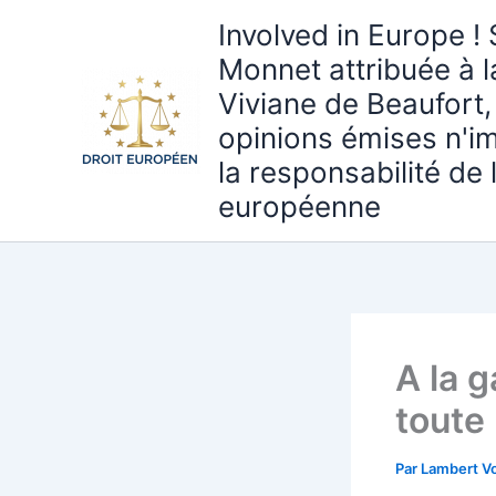
Aller
Involved in Europe ! 
au
Monnet attribuée à 
contenu
Viviane de Beaufort,
opinions émises n'i
la responsabilité de
européenne
A la 
toute
Par
Lambert Vo