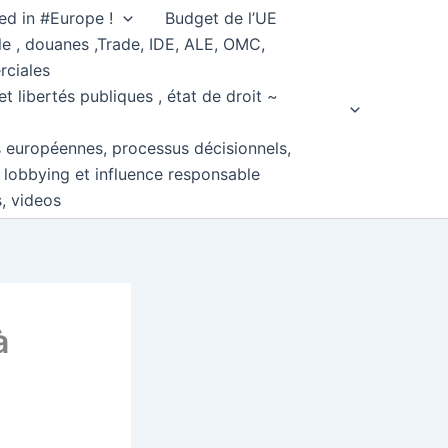
ed in #Europe !
Budget de l’UE
e , douanes ,Trade, IDE, ALE, OMC,
rciales
et libertés publiques , état de droit ~
s européennes, processus décisionnels,
, lobbying et influence responsable
s, videos
à