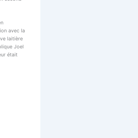
en
ion avec la
e laitière
lique Joel
ur était