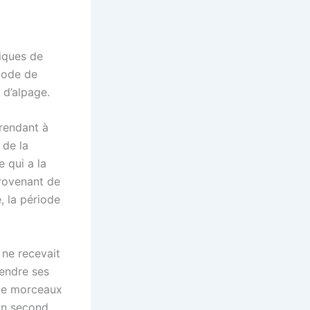
tiques de
mode de
 d’alpage.
 rendant à
 de la
 qui a la
provenant de
, la période
 ne recevait
vendre ses
 de morceaux
(un second