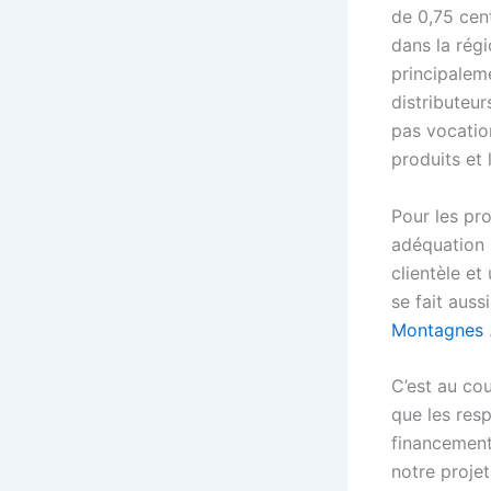
de 0,75 cen
dans la régi
principaleme
distributeur
pas vocatio
produits et 
Pour les pro
adéquation l
clientèle e
se fait auss
Montagnes
C’est au co
que les resp
financement
notre proje