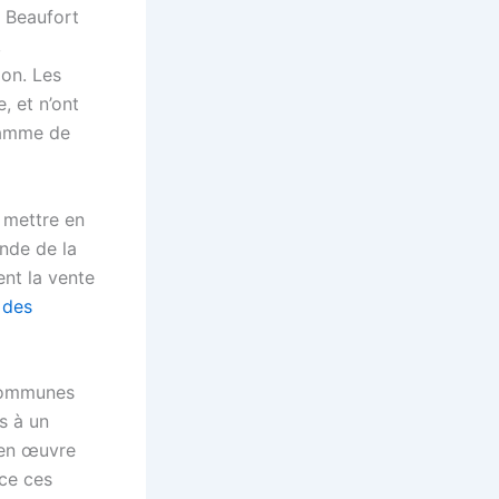
e Beaufort
,
ion. Les
, et n’ont
gamme de
à mettre en
ande de la
ent la vente
 des
 communes
s à un
 en œuvre
ace ces