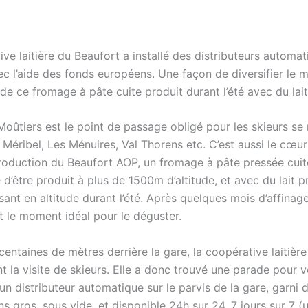
ve laitière du Beaufort a installé des distributeurs automa
c l’aide des fonds européens. Une façon de diversifier le 
 de ce fromage à pâte cuite produit durant l’été avec du lait
Moûtiers est le point de passage obligé pour les skieurs se
Méribel, Les Ménuires, Val Thorens etc. C’est aussi le cœur
roduction du Beaufort AOP, un fromage à pâte pressée cuite
é d’être produit à plus de 1500m d’altitude, et avec du lait 
ant en altitude durant l’été. Après quelques mois d’affinage
t le moment idéal pour le déguster.
entaines de mètres derrière la gare, la coopérative laitière
t la visite de skieurs. Elle a donc trouvé une parade pour 
un distributeur automatique sur le parvis de la gare, garni
s gros, sous vide, et disponible 24h sur 24, 7 jours sur 7 