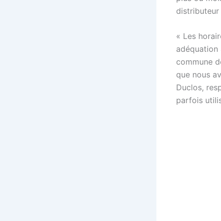
distributeur
« Les horai
adéquation 
commune de 
que nous av
Duclos, resp
parfois utili