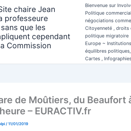
Bienvenue sur Involv
Site chaire Jean
Politique commercial
la professeure
négociations comme
 sans que les
Citoyenneté , droits 
mpliquent cependant
politique migratoire
Europe ~ Institution
 la Commission
équilibres politiques
Cartes , Infographie
gare de Moûtiers, du Beaufort 
 heure – EURACTIV.fr
lpi
/
11/01/2019