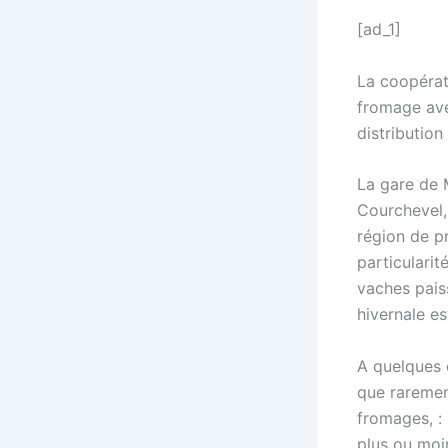
[ad_1]
La coopérati
fromage ave
distribution
La gare de 
Courchevel, 
région de p
particularit
vaches paiss
hivernale es
A quelques c
que raremen
fromages, : 
plus ou moin