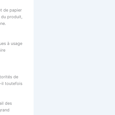
et de papier
 du produit,
ène.
ques à usage
ire
torités de
il toutefois
ail des
grand