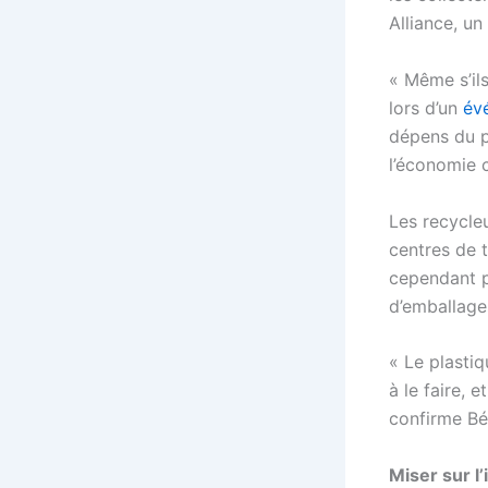
Alliance, u
« Même s’ils
lors d’un
év
dépens du po
l’économie c
Les recycle
centres de t
cependant p
d’emballage
« Le plastiq
à le faire, 
confirme Bén
Miser sur l