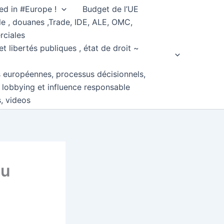
ed in #Europe !
Budget de l’UE
e , douanes ,Trade, IDE, ALE, OMC,
rciales
et libertés publiques , état de droit ~
s européennes, processus décisionnels,
, lobbying et influence responsable
s, videos
du