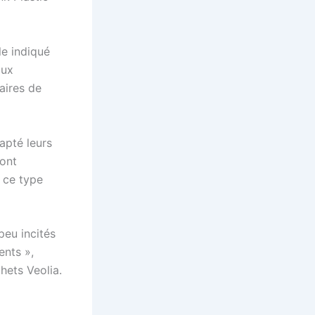
le indiqué
aux
aires de
apté leurs
’ont
 ce type
peu incités
ents »,
hets Veolia.