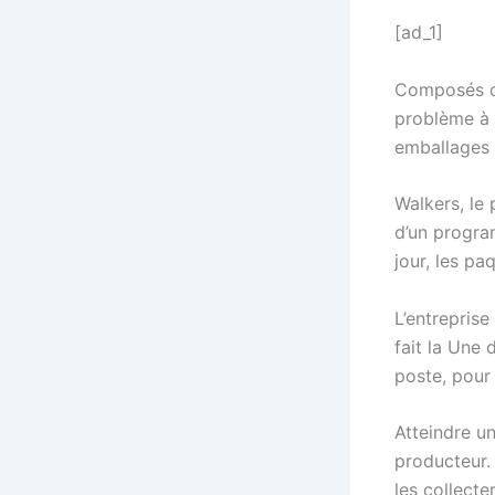
[ad_1]
Composés de
problème à l
emballages d
Walkers, le
d’un progra
jour, les pa
L’entreprise
fait la Une
poste, pour
Atteindre u
producteur. 
les collecte