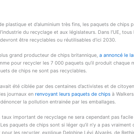
 plastique et d’aluminium très fins, les paquets de chips 
’industrie du recyclage et aux législateurs. Dans l’UE, tous 
evront être recyclables ou réutilisables d’ici 2030.
 plus grand producteur de chips britannique,
a annoncé le l
mme pour recycler les 7 000 paquets qu’il produit chaque m
quets de chips ne sont pas recyclables.
 avait été ciblée par des centaines d’activistes et de citoye
 des journaux en
renvoyant leurs paquets de chips
à Walkers 
 dénoncer la pollution entrainée par les emballages.
n taux important de recyclage ne sera cependant pas facile
Les paquets de chips sont si léger qu’il n’y a pas vraiment d
r pour les recycler, explique Delphine Lévi Alvarès, de Rethi