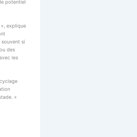
le potentiel
», explique
ant
 souvent si
 ou des
avec les
ecyclage
ation
stade. »