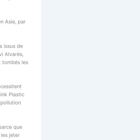
n Asie, par
s issus de
i Alvarès,
t tombés les
écessitent
ink Plastic
pollution
 parce que
les jeter