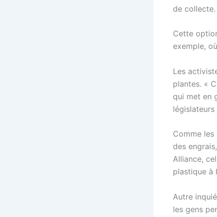
de collecte.
Cette optio
exemple, où
Les activist
plantes. « 
qui met en g
législateurs
Comme les a
des engrais,
Alliance, ce
plastique à 
Autre inqui
les gens pe