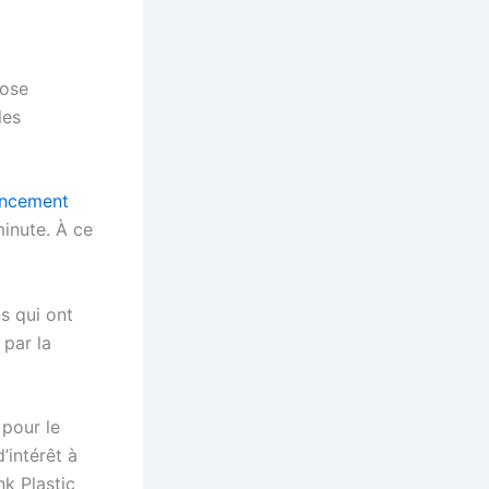
pose
les
ancement
inute. À ce
ns qui ont
par la
 pour le
’intérêt à
nk Plastic