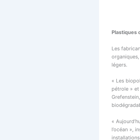
Plastiques
Les fabrica
organiques,
légers.
« Les biopo
pétrole » et
Grefenstein
biodégradab
« Aujourd’hu
l’océan », i
installatio