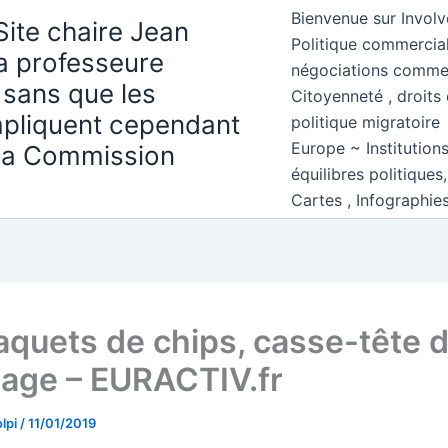
Bienvenue sur Involv
Site chaire Jean
Politique commercial
la professeure
négociations comme
 sans que les
Citoyenneté , droits 
mpliquent cependant
politique migratoire
Europe ~ Institution
 la Commission
équilibres politiques
Cartes , Infographie
aquets de chips, casse-tête 
lage – EURACTIV.fr
lpi
/
11/01/2019