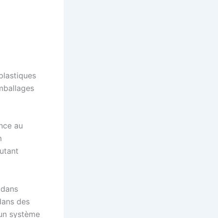
plastiques
emballages
nce au
m
autant
 dans
 dans des
’un système