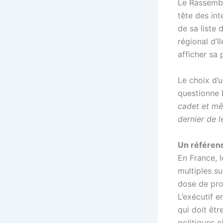
Le Rassembl
tête des int
de sa liste
régional d’I
afficher sa 
Le choix d’un
questionne 
cadet et mê
dernier de l
Un référend
En France, l
multiples su
dose de pro
L’exécutif e
qui doit êtr
politiques c