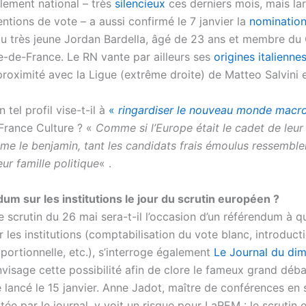
ement national – très
silencieux
ces derniers mois, mais l
entions de vote – a aussi confirmé le 7 janvier la
nominatio
 du très jeune Jordan Bardella, âgé de 23 ans et membre du
le-de-France. Le RN vante par ailleurs ses
origines italienne
proximité avec la Ligue (extrême droite) de Matteo Salvini en
 tel profil vise-t-il à
«
ringardiser le nouveau monde macro
France Culture ? «
Comme si l’Europe était le cadet de leur
me le benjamin, tant les candidats frais émoulus ressemblen
eur famille politique
« .
um sur les institutions le jour du scrutin européen ?
e scrutin du 26 mai sera-t-il l’occasion d’un référendum à q
r les institutions (comptabilisation du vote blanc, introduct
portionnelle, etc.), s’interroge également
Le Journal du di
nvisage cette possibilité afin de clore le fameux grand déba
e lancé le 15 janvier. Anne Jadot, maître de conférences en
itée par le journal, y voit un risque pour LaREM : le scrutin