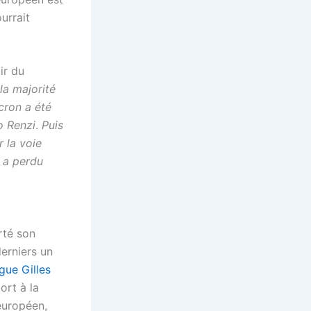
urrait
ir du
la majorité
ron a été
o Renzi
.
Puis
 la voie
l a perdu
orté son
erniers un
ogue Gilles
ort à la
européen,