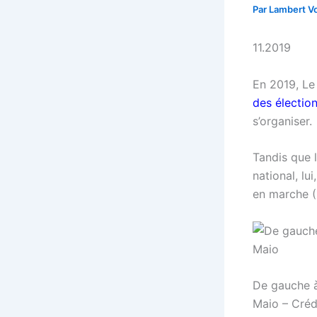
Par
Lambert Vo
11.2019
En 2019, Le
des électio
s’organiser.
Tandis que 
national, lui
en marche (
De gauche à 
Maio – Créd