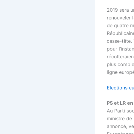
2019 sera u
renouveler 
de quatre m
Républicains
casse-tête.
pour l’insta
récolteraien
plus comple
ligne europé
Elections e
PS et LR en 
Au Parti soc
ministre de 
annoncé, ve