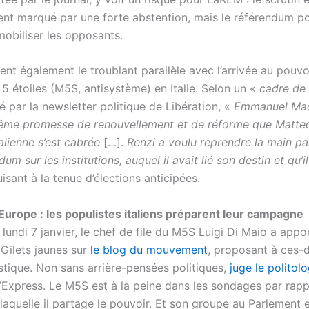
ent marqué par une forte abstention, mais le référendum po
obiliser les opposants.
ent également le troublant parallèle avec l’arrivée au pouvo
 étoiles (M5S, antisystème) en Italie. Selon un «
cadre de 
é par la newsletter politique de Libération, «
Emmanuel Mac
même promesse de renouvellement et de réforme que Matte
talienne s’est cabrée
[…].
Renzi a voulu reprendre la main par
dum sur les institutions, auquel il avait lié son destin et qu’i
isant à la tenue d’élections anticipées.
 Europe : les populistes italiens préparent leur campagne
s, lundi 7 janvier, le chef de file du M5S Luigi Di Maio a app
 Gilets jaunes sur
le blog du mouvement
, proposant à ces-d
stique. Non sans arrière-pensées politiques,
juge le politol
’Express. Le M5S est à la peine dans les sondages par rapp
 laquelle il partage le pouvoir. Et son groupe au Parlement 