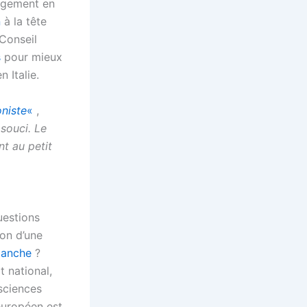
argement en
n
à la tête
 Conseil
s
pour mieux
 Italie.
niste
«
,
 souci. Le
t au petit
uestions
ion d’une
manche
?
t national,
 sciences
 européen est