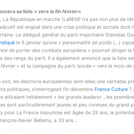
ncera sa liste «
vers la fin février
«
, La République en marche (LaREM) n’a pas non plus de tête
exécutif est englué dans une crise politique et sociale dont l
taine. Le délégué général du parti majoritaire Stanislas Gué
ndiqué
le 6 janvier qu’une «
personnalité de poids
(…)
capa
nce de porter des combats européens
» pourrait diriger la l
 des rangs du parti. Il a également annoncé que la liste se
 février
» et la campagne du parti lancée «
vers le mois de
n soit, les élections européennes sont-elles une véritable p
tis politiques, s’interrogeait fin décembre
France Culture
? 
s attiraient initialement «
les grands leaders
« , les premièr
es sont particulièrement jeunes et peu connues du grand pu
 pour La France insoumise est âgée de 29 ans, le potentie
 François-Xavier Bellamy, a 33 ans…