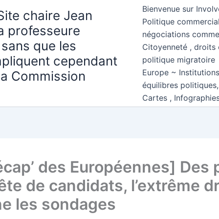
Bienvenue sur Involv
Site chaire Jean
Politique commercial
la professeure
négociations comme
 sans que les
Citoyenneté , droits 
mpliquent cependant
politique migratoire
Europe ~ Institution
 la Commission
équilibres politiques
Cartes , Infographie
écap’ des Européennes] Des p
ête de candidats, l’extrême dr
e les sondages