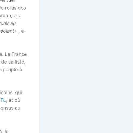
ventuel
le refus des
mon, elle
’unir au
ésolant
« , a-
e. La France
de sa liste,
e peuple à
cains, qui
RTL
, et où
sensus au
y, a