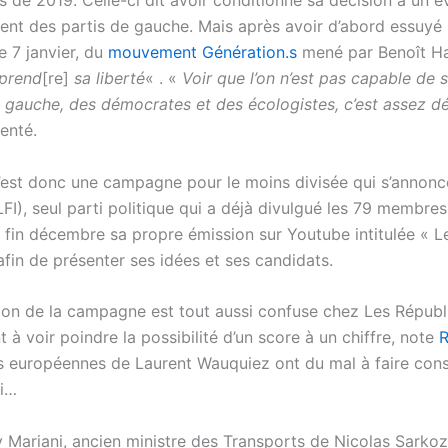
 de 2019. Celle-ci dit avoir conditionné sa décision à un é
nt des partis de gauche. Mais après avoir d’abord essuyé 
le 7 janvier, du
mouvement Génération.s
mené par Benoît Ha
prend
[re]
sa liberté
« . «
Voir que l’on n’est pas capable de s
a gauche, des démocrates et des écologistes, c’est assez d
enté.
’est donc une campagne pour le moins divisée qui s’annonc
FI), seul parti politique qui a déjà divulgué les 79 membres 
é fin décembre sa propre émission sur Youtube intitulée « L
afin de présenter ses idées et ses candidats.
ion de la campagne est tout aussi confuse chez Les Républi
 voir poindre la possibilité d’un score à un chiffre, note
ns européennes de Laurent Wauquiez ont du mal à faire con
ti…
y Mariani, ancien ministre des Transports de Nicolas Sarkoz