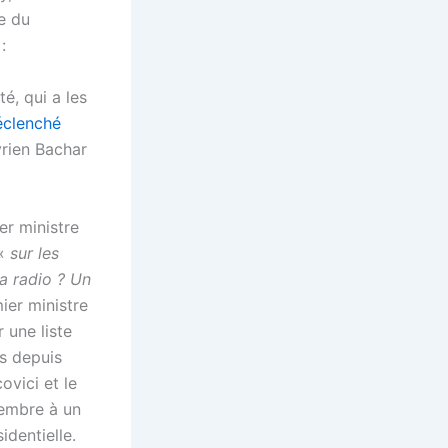
te du
:
té, qui a les
déclenché
yrien Bachar
er ministre
 «
sur les
a radio ? Un
mier ministre
 une liste
s depuis
vici et le
vembre à un
dentielle.