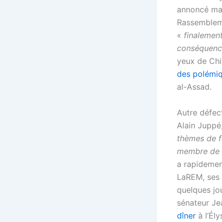
annoncé mard
Rassembleme
«
finalement,
conséquence
yeux de Chi
des polémi
al-Assad.
Autre défect
Alain Juppé
thèmes de f
membre de 
a rapideme
LaREM, ses
quelques jo
sénateur Je
dîner
à l’Él