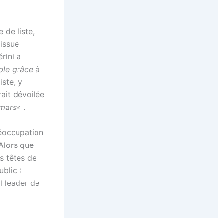
 de liste,
’issue
rini a
ble grâce à
iste, y
rait dévoilée
 mars
« .
réoccupation
Alors que
es têtes de
blic :
l leader de