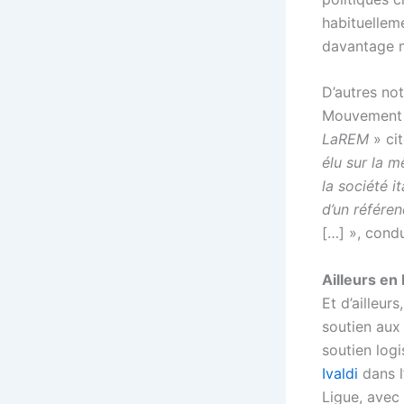
habituellem
davantage m
D’autres not
Mouvement 5
LaREM
» cit
élu sur la 
la société i
d’un référen
[…] », condu
Ailleurs en
Et d’ailleur
soutien aux
soutien logi
Ivaldi
dans l
Ligue, avec