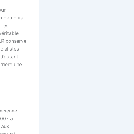
our
n peu plus
 Les
véritable
 LR conserve
cialistes
 d’autant
rrière une
ancienne
2007 a
s aux