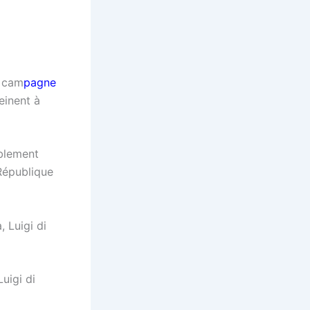
a cam
pagne
einent à
mblement
République
uigi di