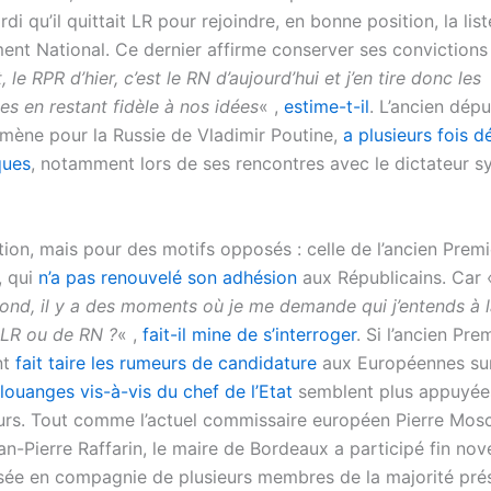
i qu’il quittait LR pour rejoindre, en bonne position, la lis
nt National. Ce dernier affirme conserver ses convictions 
 le RPR d’hier, c’est le RN d’aujourd’hui et j’en tire donc les
s en restant fidèle à nos idées
« ,
estime-t-il
. L’ancien dépu
mène pour la Russie de Vladimir Poutine,
a plusieurs fois 
ques
, notamment lors de ses rencontres avec le dictateur s
ion, mais pour des motifs opposés : celle de l’ancien Premi
, qui
n’a pas renouvelé son adhésion
aux Républicains. Car
ond,
il y a des moments où je me demande qui j’entends à l
LR ou de RN ?
« ,
fait-il mine de s’interroger
. Si l’ancien Pre
nt
fait taire les rumeurs de candidature
aux Européennes sur
louanges vis-à-vis du chef de l’Etat
semblent plus appuyée
urs. Tout comme l’actuel commissaire européen Pierre Mosco
an-Pierre Raffarin, le maire de Bordeaux a participé fin no
ysée en compagnie de plusieurs membres de la majorité prési