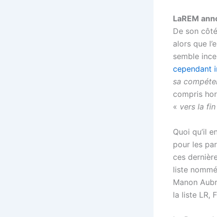
LaREM anno
De son côté
alors que l’
semble incer
cependant i
sa compéte
compris hors
«
vers
la fin
Quoi qu’il e
pour les par
ces dernière
liste nommé
Manon Aubry
la liste LR,