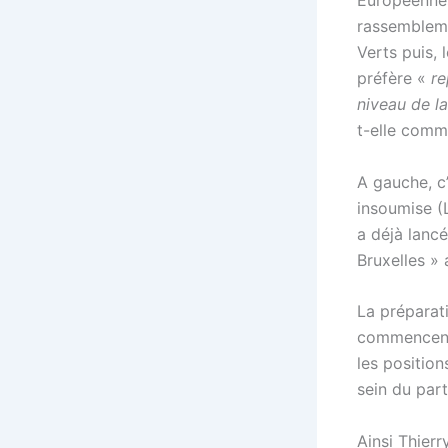
Européennes
rassembleme
Verts puis, 
préfère «
re
niveau de l
t-elle comm
A gauche, c
insoumise (L
a déjà lanc
Bruxelles » 
La préparat
commencent à
les positio
sein du par
Ainsi Thierr