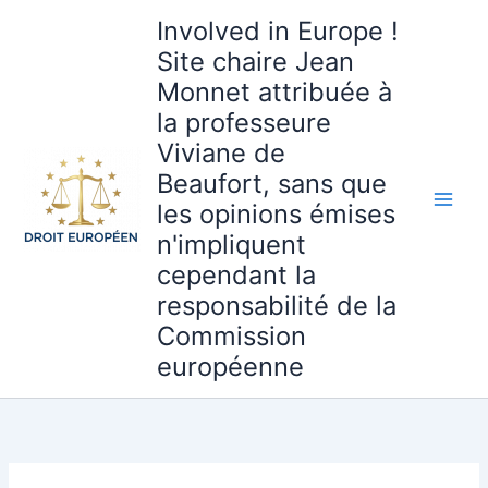
Aller
Involved in Europe !
au
Site chaire Jean
contenu
Monnet attribuée à
la professeure
Viviane de
Beaufort, sans que
les opinions émises
n'impliquent
cependant la
responsabilité de la
Commission
européenne