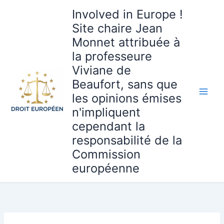
Aller
Involved in Europe !
au
Site chaire Jean
contenu
Monnet attribuée à
la professeure
Viviane de
Beaufort, sans que
les opinions émises
n'impliquent
cependant la
responsabilité de la
Commission
européenne