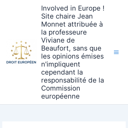
Aller
Involved in Europe !
au
Site chaire Jean
contenu
Monnet attribuée à
la professeure
Viviane de
Beaufort, sans que
les opinions émises
n'impliquent
cependant la
responsabilité de la
Commission
européenne