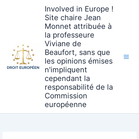
Aller
Involved in Europe !
au
Site chaire Jean
contenu
Monnet attribuée à
la professeure
Viviane de
Beaufort, sans que
les opinions émises
n'impliquent
cependant la
responsabilité de la
Commission
européenne