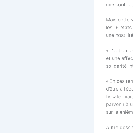
une contrib
Mais cette 
les 19 état
une hostilit
« L’option d
et une affe
solidarité i
« En ces tem
d’être à l’é
fiscale, mai
parvenir à 
sur la éniè
Autre dossie