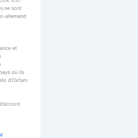
CDE d’ici
es ne sont
co-allemand
ance et
e
e
pays où ils
nello d’Oxfam
 d’accord
N