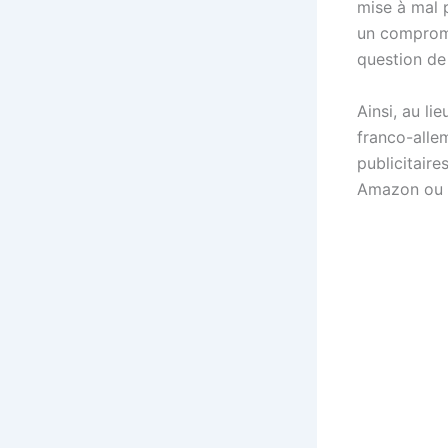
mise à mal p
un compromis
question de
Ainsi, au li
franco-alle
publicitair
Amazon ou A