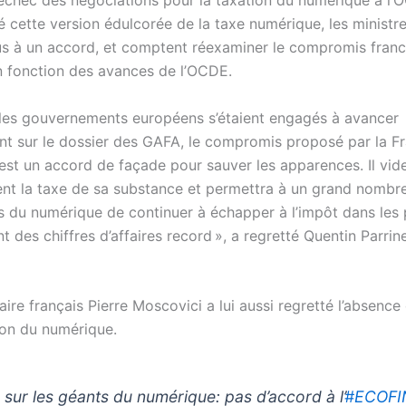
’échec des négociations pour la taxation du numérique à l’O
é cette version édulcorée de la taxe numérique, les ministr
s à un accord, et comptent réexaminer le compromis fran
en fonction des avances de l’OCDE.
 les gouvernements européens s’étaient engagés à avancer
t sur le dossier des GAFA, le compromis proposé par la Fr
 est un accord de façade pour sauver les apparences. Il vid
t la taxe de sa substance et permettra à un grand nombr
es du numérique de continuer à échapper à l’impôt dans les 
t des chiffres d’affaires record », a regretté Quentin Parri
re français Pierre Moscovici a lui aussi regretté l’absence
tion du numérique.
 sur les géants du numérique: pas d’accord à l’
#ECOFI