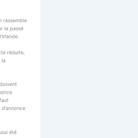
ui rassemble
ar le passé
’Irlande.
te réduite,
 la
 doivent
ustice
faut
s d’annonce
ussi été