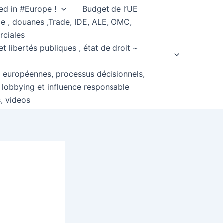
ed in #Europe !
Budget de l’UE
e , douanes ,Trade, IDE, ALE, OMC,
rciales
et libertés publiques , état de droit ~
s européennes, processus décisionnels,
, lobbying et influence responsable
s, videos