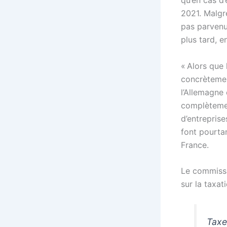
qu’en cas d
2021. Malgr
pas parvenu
plus tard, 
« Alors que
concrètemen
l’Allemagne
complètemen
d’entrepris
font pourtan
France.
Le commissai
sur la taxa
Taxe