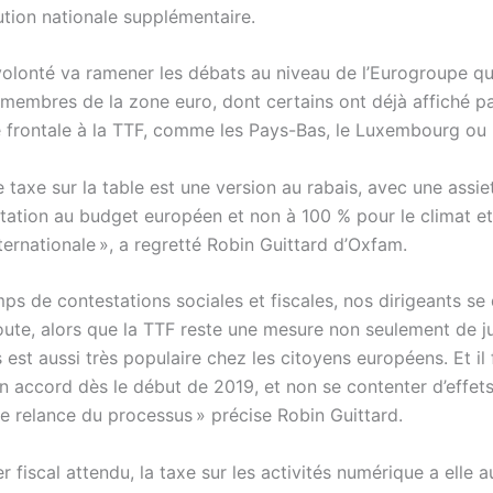
ution nationale supplémentaire.
volonté va ramener les débats au niveau de l’Eurogroupe q
s membres de la zone euro, dont certains ont déjà affiché p
é frontale à la TTF, comme les Pays-Bas, le Luxembourg ou l
e taxe sur la table est une version au rabais, avec une assiet
ctation au budget européen et non à 100 % pour le climat et
nternationale », a regretté Robin Guittard d’Oxfam.
ps de contestations sociales et fiscales, nos dirigeants se
coute, alors que la TTF reste une mesure non seulement de j
s est aussi très populaire chez les citoyens européens. Et il 
un accord dès le début de 2019, et non se contenter d’effet
me relance du processus » précise Robin Guittard.
r fiscal attendu, la taxe sur les activités numérique a elle a