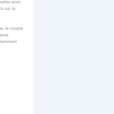
xelles avec
is sur la
ue, le couple
aires
notamment