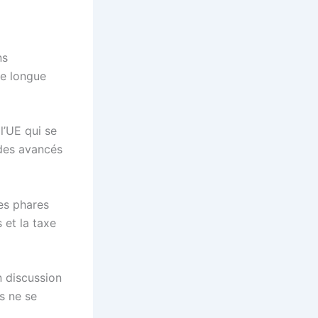
ns
de longue
l’UE qui se
 des avancés
es phares
 et la taxe
n discussion
s ne se