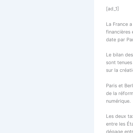
[ad_1]
La France a
financières
date par Par
Le bilan des
sont tenues
sur la créa
Paris et Be
de la réform
numérique.
Les deux ta
entre les É
dégage entre