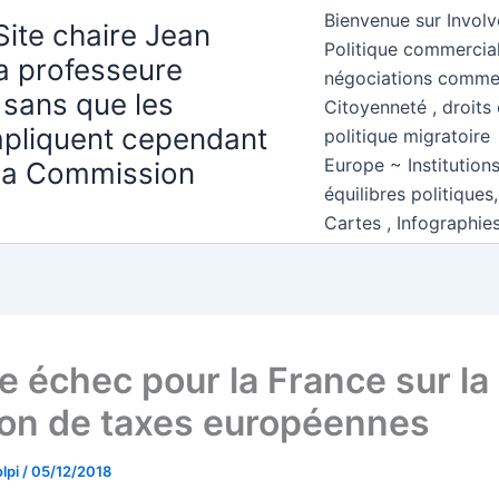
Bienvenue sur Involv
Site chaire Jean
Politique commercial
la professeure
négociations comme
 sans que les
Citoyenneté , droits 
mpliquent cependant
politique migratoire
Europe ~ Institution
 la Commission
équilibres politiques
Cartes , Infographie
e échec pour la France sur la
ion de taxes européennes
lpi
/
05/12/2018