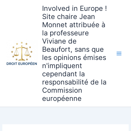
Aller
Involved in Europe !
au
Site chaire Jean
contenu
Monnet attribuée à
la professeure
Viviane de
Beaufort, sans que
les opinions émises
n'impliquent
cependant la
responsabilité de la
Commission
européenne