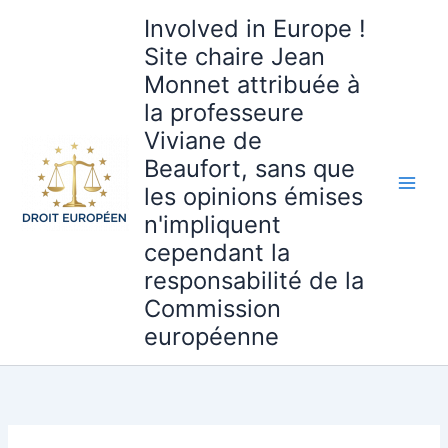
Aller
Involved in Europe !
au
Site chaire Jean
contenu
Monnet attribuée à
la professeure
Viviane de
Beaufort, sans que
les opinions émises
n'impliquent
cependant la
responsabilité de la
Commission
européenne