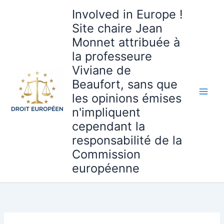
Aller
Involved in Europe !
au
Site chaire Jean
contenu
Monnet attribuée à
la professeure
Viviane de
Beaufort, sans que
les opinions émises
n'impliquent
cependant la
responsabilité de la
Commission
européenne