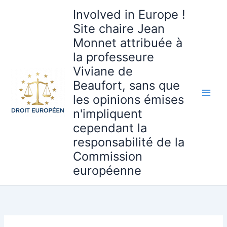
Aller
Involved in Europe !
au
Site chaire Jean
contenu
Monnet attribuée à
la professeure
Viviane de
Beaufort, sans que
les opinions émises
n'impliquent
cependant la
responsabilité de la
Commission
européenne