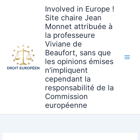
Aller
Involved in Europe !
au
Site chaire Jean
contenu
Monnet attribuée à
la professeure
Viviane de
Beaufort, sans que
les opinions émises
n'impliquent
cependant la
responsabilité de la
Commission
européenne