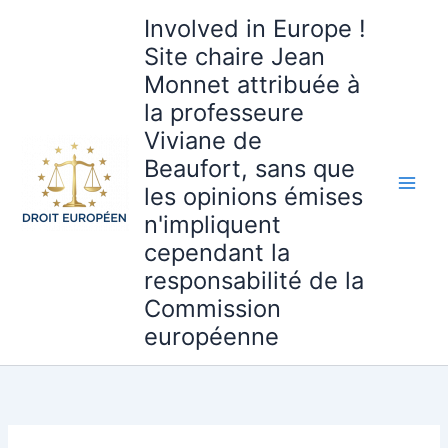
Aller
Involved in Europe !
au
Site chaire Jean
contenu
Monnet attribuée à
la professeure
Viviane de
Beaufort, sans que
les opinions émises
n'impliquent
cependant la
responsabilité de la
Commission
européenne