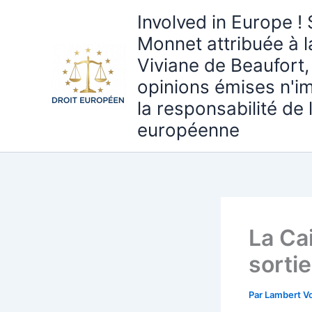
Aller
Involved in Europe ! 
au
Monnet attribuée à 
contenu
Viviane de Beaufort,
opinions émises n'i
la responsabilité de
européenne
La Ca
sorti
Par
Lambert Vo