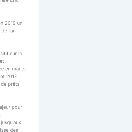
laré Eric
 en 2019 un
de l’an
itif sur le
et
ée en mai et
et 2017.
 de prêts
majeur pour
t
 jusqu’aux
aisse des