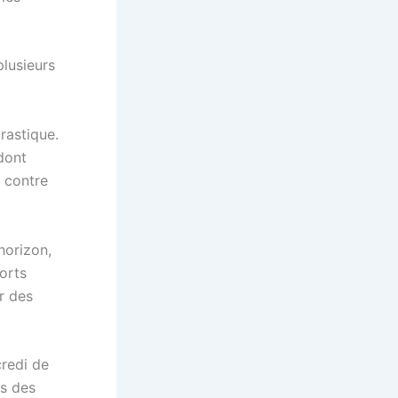
plusieurs
rastique.
 dont
, contre
horizon,
orts
r des
redi de
ns des