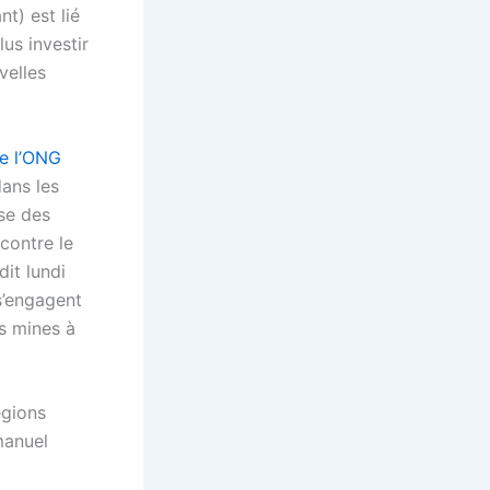
t) est lié
us investir
velles
e l’ONG
ans les
se des
contre le
it lundi
 s’engagent
es mines à
égions
manuel