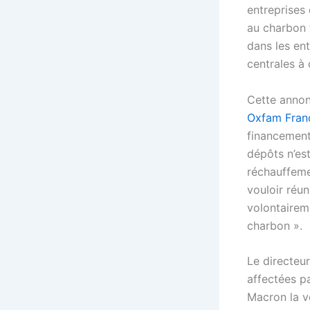
entreprises 
au charbon t
dans les en
centrales à
Cette annonc
Oxfam Fran
financement
dépôts n’est
réchauffemen
vouloir réun
volontaireme
charbon ».
Le directeur
affectées p
Macron la v