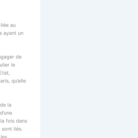
 liée au
ts ayant un
engager de
lier le
Etat,
ris, qu’elle
de la
 d’une
la fois dans
sont liés.
 les