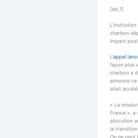
[ad_1]
L’institutio
charbon dép
impact posit
L’
appel lanc
façon plus v
charbon a é
annonce ce 
allait accé
« La missio
France », a 
allocution a
la transitio
On ne peut l