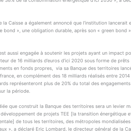
de 38% de la consommation énergétique d’ici 2030 », a déc
e la Caisse a également annoncé que l’institution lancerait
le bond », une obligation durable, après son « green bond » 
est aussi engagée à soutenir les projets ayant un impact pos
teur de 16 milliards d’euros d’ici 2020 sous forme de prêts 
ements en fonds propres, via sa Banque des territoires lanc
pifrance, en complément des 18 milliards réalisés entre 2014 
iards représenteront plus de 20% du total des engagements
ur la période.
diée que construit la Banque des territoires sera un levier 
e développement de projets TEE [la transition énergétique e
ntale] de tous les territoires, des métropoles mondialisées
aux », a déclaré Eric Lombard, le directeur général de la C