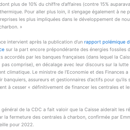
dont plus de 10% du chiffre d’affaires (contre 15% auparavan
hermique. Pour aller plus loin, il s’engage également à ne pl
treprises les plus impliquées dans le développement de nou
 charbon. »
e intervient après la publication d’un
rapport polémique d
ce
sur la part encore prépondérante des énergies fossiles d
s accordés par les banques françaises (dans lequel la Cais
 pas comprise), en décalage avec leur discours sur la lutte 
t climatique. Le ministre de l’Economie et des Finances a d
ir banquiers, assureurs et gestionnaires d’actifs pour qu’ils
nt à cesser « définitivement de financer les centrales et l
 général de la CDC a fait valoir que la Caisse aiderait les r
ar la fermeture des centrales à charbon, confirmée par Em
eille pour 2022.