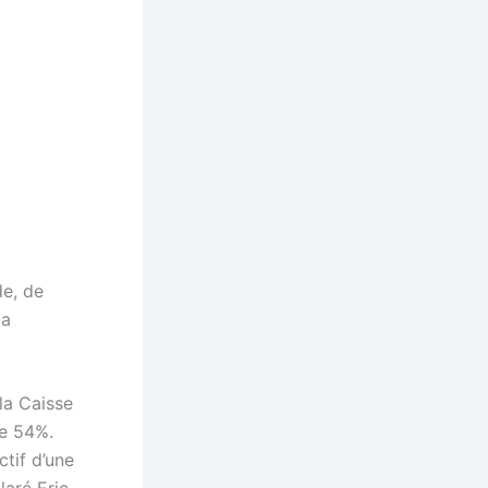
de, de
la
la Caisse
de 54%.
tif d’une