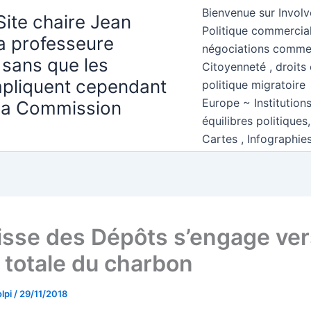
Bienvenue sur Involv
Site chaire Jean
Politique commercial
la professeure
négociations comme
 sans que les
Citoyenneté , droits 
mpliquent cependant
politique migratoire
Europe ~ Institution
 la Commission
équilibres politiques
Cartes , Infographie
isse des Dépôts s’engage ver
e totale du charbon
lpi
/
29/11/2018