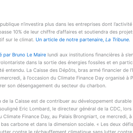
n publique n’investira plus dans les entreprises dont l’activité
asse 10% de leur chiffre d’affaires et soutiendra des proje
if sur le climat.
Un article de notre partenaire,
La Tribune.
é par Bruno Le Maire
lundi aux institutions financières à s’
olontariste dans la sortie des énergies fossiles et en particu
té entendu. La Caisse des Dépôts, bras armé financier de l’
mercredi, à l’occasion du Climate Finance Day organisé à Pa
lérer son désengagement du secteur du charbon.
n de la Caisse est de contribuer au développement durable 
souligné Eric Lombard, le directeur général de la CDC, lors
u Climate Finance Day, au Palais Brongniart, ce mercredi, à 
n bas carbone et dans la dimension sociale. « Les deux défis 
utter contre le réchauffement climatique sans lutter contre