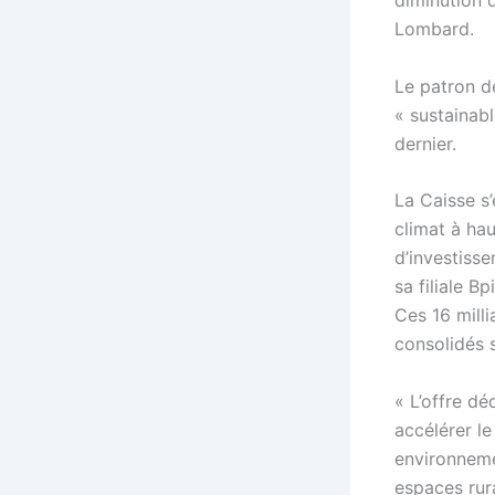
diminution 
Lombard.
Le patron d
« sustainab
dernier.
La Caisse s’
climat à hau
d’investiss
sa filiale B
Ces 16 mill
consolidés s
« L’offre dé
accélérer l
environneme
espaces rur