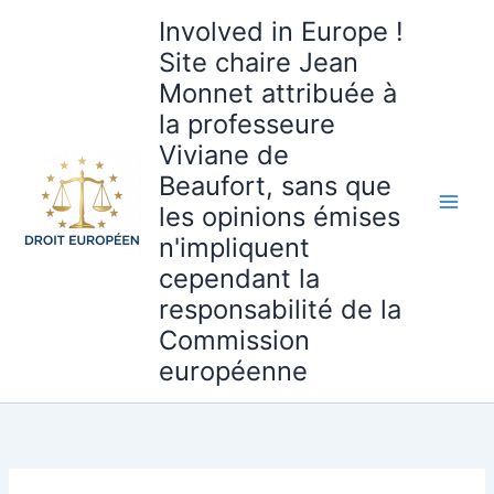
Aller
Involved in Europe !
au
Site chaire Jean
contenu
Monnet attribuée à
la professeure
Viviane de
Beaufort, sans que
les opinions émises
n'impliquent
cependant la
responsabilité de la
Commission
européenne