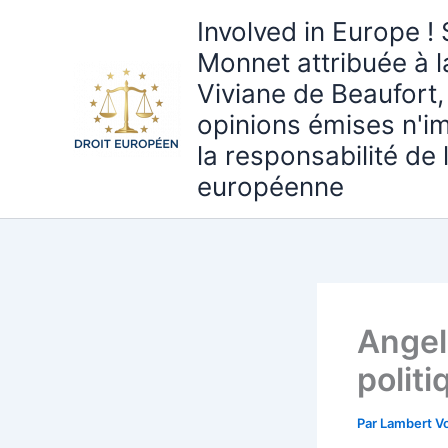
Aller
Involved in Europe ! 
au
Monnet attribuée à 
contenu
Viviane de Beaufort,
opinions émises n'i
la responsabilité de
européenne
Angel
polit
Par
Lambert Vo