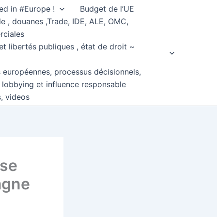
ed in #Europe !
Budget de l’UE
e , douanes ,Trade, IDE, ALE, OMC,
rciales
et libertés publiques , état de droit ~
s européennes, processus décisionnels,
, lobbying et influence responsable
s, videos
ise
agne