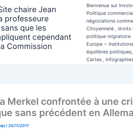
Bienvenue sur Involv
Site chaire Jean
Politique commercial
la professeure
négociations comme
 sans que les
Citoyenneté , droits 
mpliquent cependant
politique migratoire
Europe ~ Institution
 la Commission
équilibres politiques
Cartes , Infographie
a Merkel confrontée à une cr
ique sans précédent en Allem
lpi
/
20/11/2017