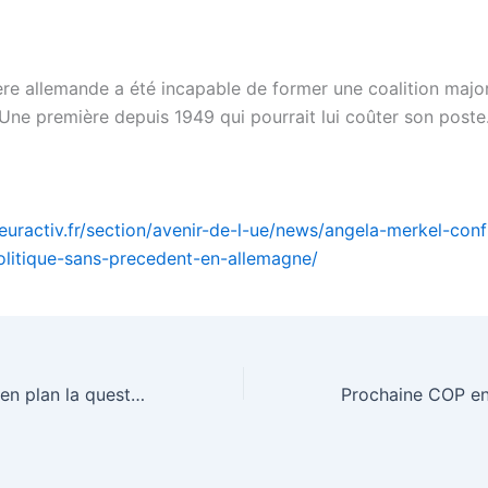
ère allemande a été incapable de former une coalition major
Une première depuis 1949 qui pourrait lui coûter son poste
euractiv.fr/section/avenir-de-l-ue/news/angela-merkel-con
olitique-sans-precedent-en-allemagne/
La COP23 laisse en plan la question du financement