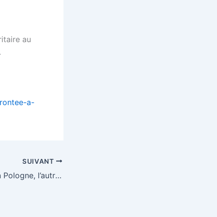
itaire au
.
frontee-a-
SUIVANT
Prochaine COP en Pologne, l’autre pays du charbon