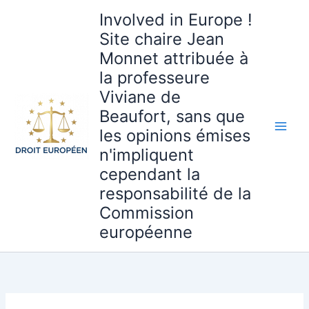
Aller
Involved in Europe !
au
Site chaire Jean
contenu
Monnet attribuée à
la professeure
Viviane de
Beaufort, sans que
les opinions émises
n'impliquent
cependant la
responsabilité de la
Commission
européenne