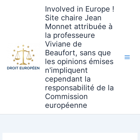
Aller
Involved in Europe !
au
Site chaire Jean
contenu
Monnet attribuée à
la professeure
Viviane de
Beaufort, sans que
les opinions émises
n'impliquent
cependant la
responsabilité de la
Commission
européenne