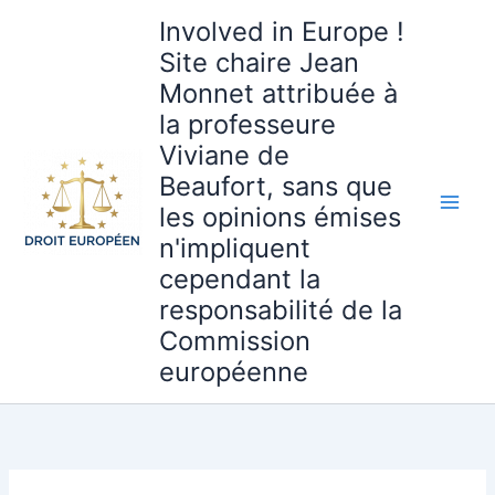
Aller
Involved in Europe !
au
Site chaire Jean
contenu
Monnet attribuée à
la professeure
Viviane de
Beaufort, sans que
les opinions émises
n'impliquent
cependant la
responsabilité de la
Commission
européenne