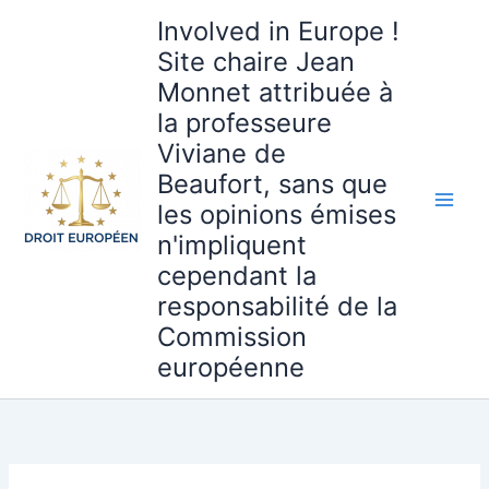
Aller
Involved in Europe !
au
Site chaire Jean
contenu
Monnet attribuée à
la professeure
Viviane de
Beaufort, sans que
les opinions émises
n'impliquent
cependant la
responsabilité de la
Commission
européenne