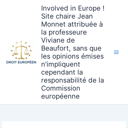
Aller
Involved in Europe !
au
Site chaire Jean
contenu
Monnet attribuée à
la professeure
Viviane de
Beaufort, sans que
les opinions émises
n'impliquent
cependant la
responsabilité de la
Commission
européenne