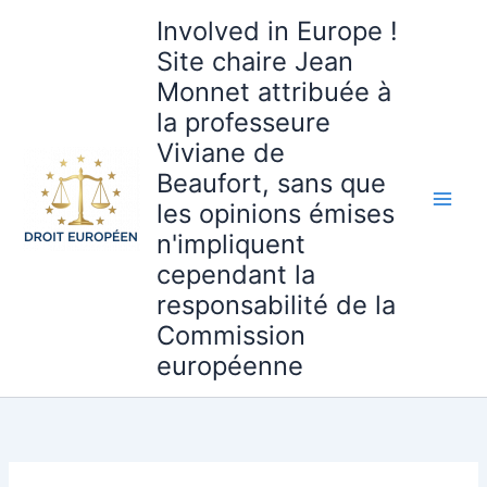
Aller
Involved in Europe !
au
Site chaire Jean
contenu
Monnet attribuée à
la professeure
Viviane de
Beaufort, sans que
les opinions émises
n'impliquent
cependant la
responsabilité de la
Commission
européenne