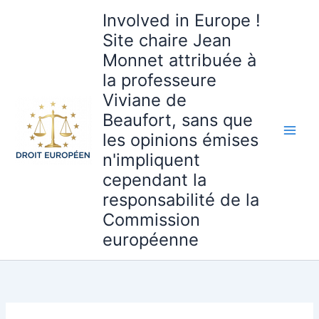
Aller
Involved in Europe !
au
Site chaire Jean
contenu
Monnet attribuée à
la professeure
Viviane de
Beaufort, sans que
les opinions émises
n'impliquent
cependant la
responsabilité de la
Commission
européenne