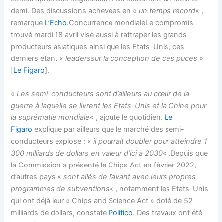
demi. Des discussions achevées en «
un temps record
« ,
remarque
L’Echo
.Concurrence mondialeLe compromis
trouvé mardi 18 avril vise aussi à rattraper les grands
producteurs asiatiques ainsi que les Etats-Unis, ces
derniers étant «
leaders
sur la conception de ces puces
»
[
Le Figaro
].
«
Les semi-conducteurs sont d’ailleurs au cœur de la
guerre à laquelle se livrent les Etats-Unis et la Chine pour
la suprématie mondiale
« , ajoute le quotidien.
Le
Figaro
explique par ailleurs que le marché des semi-
conducteurs explose : «
il pourrait doubler pour atteindre 1
300 milliards de dollars en valeur d’ici à 2030
« .Depuis que
la Commission a présenté le Chips Act en février 2022,
d’autres pays «
sont allés de l’avant avec leurs propres
programmes de subventions
« , notamment les Etats-Unis
qui ont déjà leur « Chips and Science Act » doté de 52
milliards de dollars, constate
Politico
. Des travaux ont été