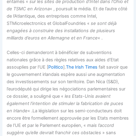
entamés «
sur les sites de production d’Intel dans l’Ohio et
de TSMC en Arizona
« , poursuit le média. Et de l’autre côté
de l’Atlantique, des entreprises comme Intel,
STMicroelectronics et GlobalFoundries «
se sont déjà
engagées à construire des installations de plusieurs
milliards d’euros en Allemagne et en France
« .
Celles-ci demanderont à bénéficier de subventions
nationales grâce à des règles relatives aux aides d’Etat
assouplies par l’UE [
Politico
].
The Irish Times
fait savoir que
le gouvernement irlandais espère aussi une augmentation
des investissements sur son territoire. Dan Nica (S&D),
l’eurodéputé qui dirige les négociations parlementaires sur
ce dossier, a souligné que «
les Etats-Unis avaient
également l’intention de stimuler la fabrication de puces
en Irlande
« .La législation sur les semi-conducteurs doit
encore être formellement approuvée par les Etats membres
de l’UE et par le Parlement européen, «
mais l’accord
suggère qu’elle devrait franchir ces obstacles
» sans