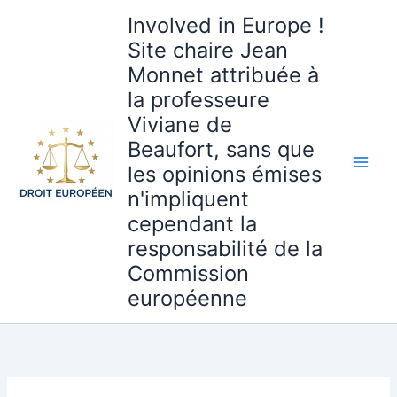
Aller
Involved in Europe !
au
Site chaire Jean
contenu
Monnet attribuée à
la professeure
Viviane de
Beaufort, sans que
les opinions émises
n'impliquent
cependant la
responsabilité de la
Commission
européenne