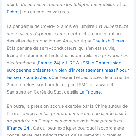
objets du quotidien, comme les téléphones mobiles
» [
Les
Echos
], ou encore les voitures.
La pandémie de Covid-19 a mis en lumière «
la vulnérabilité
des chaînes d’approvisionnement
» et la concentration
des sites de production en Asie, souligne
The Irish Times
.
Et la pénurie de semi-conducteurs qui s’en est suivie,
freinant notamment l’industrie automobile, «
a provoqué un
électrochoc
» [
France 24
].
À LIRE AUSSI
La Commission
européenne présente un plan d’investissement massif pour
les semi-conducteurs
Car l’essentiel des puces de moins de
2 nanomètres sont produites par TSMC à Taïwan et
Samsung en Corée du Sud, détaille
La Tribune
.
En outre, la pression accrue exercée par la Chine autour de
l’île de Taïwan a «
fait prendre conscience de la nécessité
de produire en Europe ces composants indispensables
»
[
France 24
]. Ce qui peut expliquer pourquoi l’accord a été
conclu après des négociations de seulement un mois et