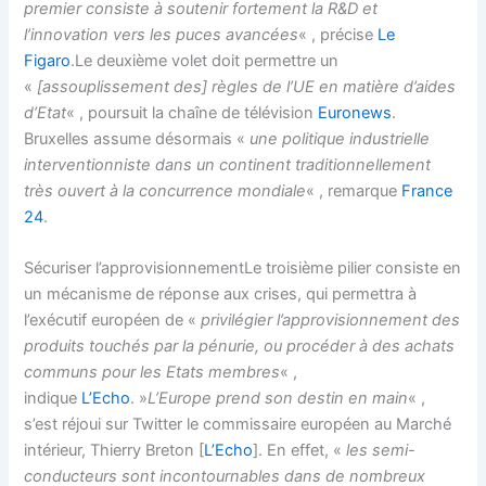
premier consiste à soutenir fortement la R&D et
l’innovation vers les puces avancées
« , précise
Le
Figaro
.Le deuxième volet doit permettre un
«
[assouplissement des] règles de l’UE en matière d’aides
d’Etat
« , poursuit la chaîne de télévision
Euronews
.
Bruxelles assume désormais «
une politique industrielle
interventionniste dans un continent traditionnellement
très ouvert à la concurrence mondiale
« , remarque
France
24
.
Sécuriser l’approvisionnementLe troisième pilier consiste en
un mécanisme de réponse aux crises, qui permettra à
l’exécutif européen de «
privilégier l’approvisionnement des
produits touchés par la pénurie, ou procéder à des achats
communs pour les Etats membres
« ,
indique
L’Echo
. »
L’Europe prend son destin en main
« ,
s’est réjoui sur Twitter le commissaire européen au Marché
intérieur, Thierry Breton [
L’Echo
]. En effet, «
les semi-
conducteurs sont incontournables dans de nombreux