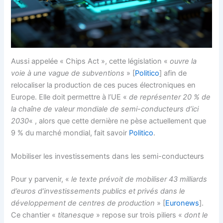
Aussi appelée « Chips Act », cette législation «
ouvre la
voie à une vague de subventions
» [
Politico
] afin de
relocaliser la production de ces puces électroniques en
Europe. Elle doit permettre à l’UE «
de représenter 20 % de
la chaîne de valeur mondiale de semi-conducteurs d’ici
2030
« , alors que cette dernière ne pèse actuellement que
9 % du marché mondial, fait savoir
Politico
.
Mobiliser les investissements dans les semi-conducteurs
Pour y parvenir, «
le texte prévoit de mobiliser 43 milliards
d’euros d’investissements publics et privés dans le
développement de centres de production
» [
Euronews
].
Ce chantier «
titanesque
» repose sur trois piliers «
dont le