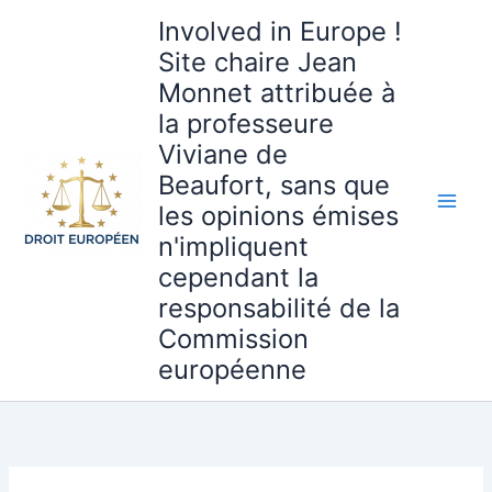
Aller
Involved in Europe !
au
Site chaire Jean
contenu
Monnet attribuée à
la professeure
Viviane de
Beaufort, sans que
les opinions émises
n'impliquent
cependant la
responsabilité de la
Commission
européenne