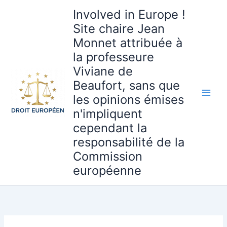
Aller
Involved in Europe !
au
Site chaire Jean
contenu
Monnet attribuée à
la professeure
Viviane de
Beaufort, sans que
les opinions émises
n'impliquent
cependant la
responsabilité de la
Commission
européenne