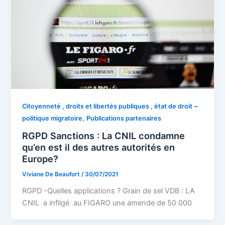
Citoyenneté , droits et libertés publiques , état de droit ~
,
politique migratoire
Publications partenaires
RGPD Sanctions : La CNIL condamne
qu’en est il des autres autorités en
Europe?
Viviane De Beaufort
/
30/07/2021
RGPD -Quelles applications ? Grain de sel VDB : LA
CNIL a infligé au FIGARO une amende de 50 000