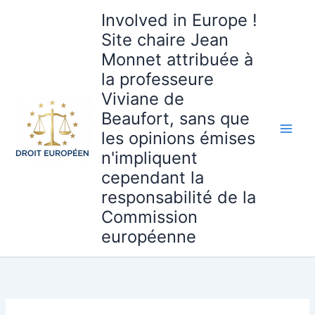
Aller
Involved in Europe !
au
Site chaire Jean
contenu
Monnet attribuée à
la professeure
Viviane de
Beaufort, sans que
les opinions émises
n'impliquent
cependant la
responsabilité de la
Commission
européenne