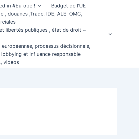
ed in #Europe !
Budget de l’UE
e , douanes ,Trade, IDE, ALE, OMC,
rciales
et libertés publiques , état de droit ~
s européennes, processus décisionnels,
, lobbying et influence responsable
s, videos