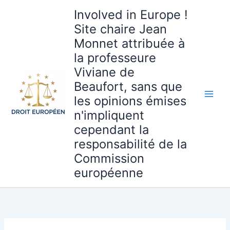
Aller
Involved in Europe !
au
Site chaire Jean
contenu
Monnet attribuée à
la professeure
Viviane de
Beaufort, sans que
les opinions émises
n'impliquent
cependant la
responsabilité de la
Commission
européenne