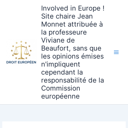
Aller
Involved in Europe !
au
Site chaire Jean
contenu
Monnet attribuée à
la professeure
Viviane de
Beaufort, sans que
les opinions émises
n'impliquent
cependant la
responsabilité de la
Commission
européenne