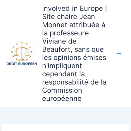
Aller
Involved in Europe !
au
Site chaire Jean
contenu
Monnet attribuée à
la professeure
Viviane de
Beaufort, sans que
les opinions émises
n'impliquent
cependant la
responsabilité de la
Commission
européenne