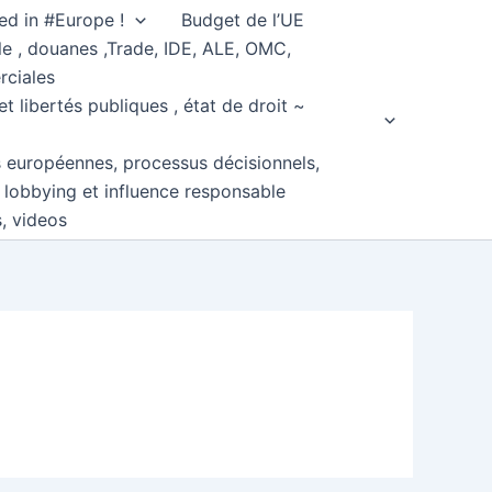
ed in #Europe !
Budget de l’UE
e , douanes ,Trade, IDE, ALE, OMC,
rciales
et libertés publiques , état de droit ~
s européennes, processus décisionnels,
, lobbying et influence responsable
s, videos