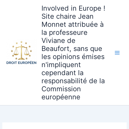
Aller
Involved in Europe !
au
Site chaire Jean
contenu
Monnet attribuée à
la professeure
Viviane de
Beaufort, sans que
les opinions émises
n'impliquent
cependant la
responsabilité de la
Commission
européenne