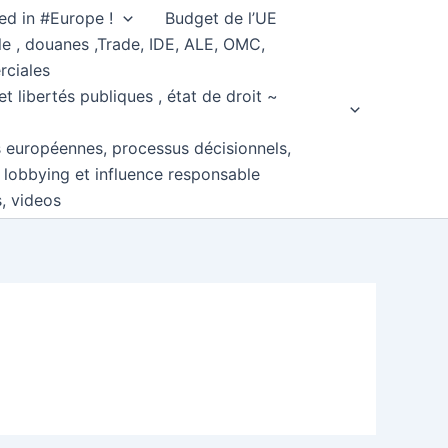
ed in #Europe !
Budget de l’UE
e , douanes ,Trade, IDE, ALE, OMC,
rciales
et libertés publiques , état de droit ~
s européennes, processus décisionnels,
, lobbying et influence responsable
s, videos