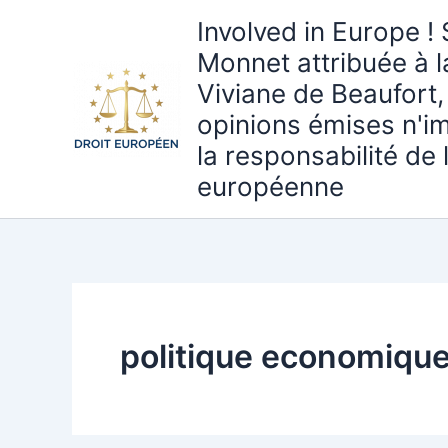
Aller
Involved in Europe ! 
au
Monnet attribuée à 
contenu
Viviane de Beaufort,
opinions émises n'i
la responsabilité de
européenne
politique economiqu