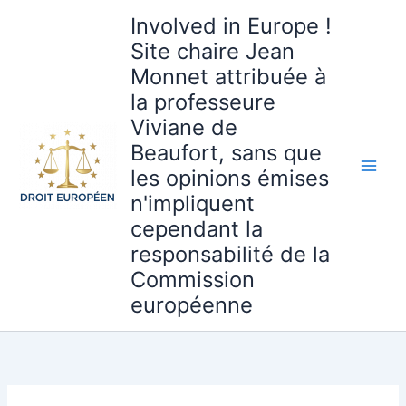
Aller
Involved in Europe !
au
Site chaire Jean
contenu
Monnet attribuée à
la professeure
Viviane de
Beaufort, sans que
les opinions émises
n'impliquent
cependant la
responsabilité de la
Commission
européenne