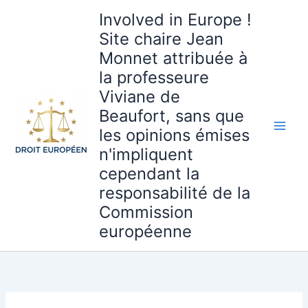
Aller
Involved in Europe !
au
Site chaire Jean
contenu
Monnet attribuée à
la professeure
Viviane de
Beaufort, sans que
les opinions émises
n'impliquent
cependant la
responsabilité de la
Commission
européenne