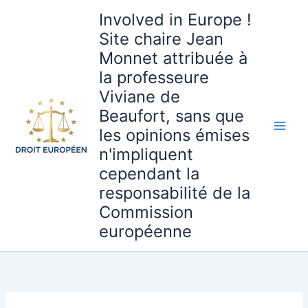
Aller
Involved in Europe !
au
Site chaire Jean
contenu
Monnet attribuée à
la professeure
Viviane de
Beaufort, sans que
les opinions émises
n'impliquent
cependant la
responsabilité de la
Commission
européenne