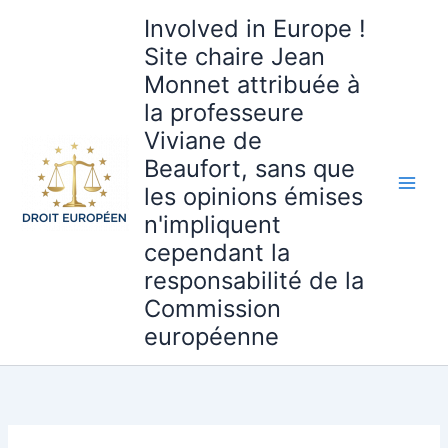
Aller
Involved in Europe !
au
Site chaire Jean
contenu
Monnet attribuée à
la professeure
Viviane de
Beaufort, sans que
les opinions émises
n'impliquent
cependant la
responsabilité de la
Commission
européenne